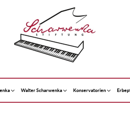
wenka
Walter Scharwenka
Konservatorien
Erbepf