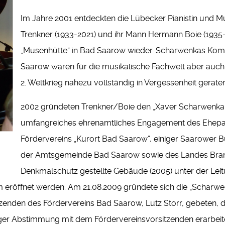
Im Jahre 2001 entdeckten die Lübecker Pianistin und M
Trenkner (1933-2021) und ihr Mann Hermann Boie (1935
„Musenhütte“ in Bad Saarow wieder. Scharwenkas Kom
Saarow waren für die musikalische Fachwelt aber auc
2. Weltkrieg nahezu vollständig in Vergessenheit geraten
2002 gründeten Trenkner/Boie den „Xaver Scharwenka 
umfangreiches ehrenamtliches Engagement des Ehepa
Fördervereins „Kurort Bad Saarow“, einiger Saarower 
der Amtsgemeinde Bad Saarow sowie des Landes Bran
Denkmalschutz gestellte Gebäude (2005) unter der Leitu
 eröffnet werden. Am 21.08.2009 gründete sich die „Scharwen
zenden des Fördervereins Bad Saarow, Lutz Storr, gebeten, 
ger Abstimmung mit dem Fördervereinsvorsitzenden erarbeite